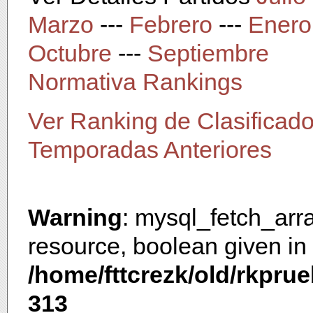
Marzo
---
Febrero
---
Enero
Octubre
---
Septiembre
Normativa Rankings
Ver Ranking de Clasificad
Temporadas Anteriores
Warning
: mysql_fetch_arr
resource, boolean given in
/home/fttcrezk/old/rkpr
313